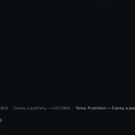
ORIA
/
Články a postřehy — IUSTORIA
/
Téma: Promlčení — Články a pos
G