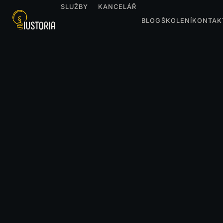
SLUŽBY
KANCELÁŘ
BLOG
ŠKOLENÍ
KONTAK