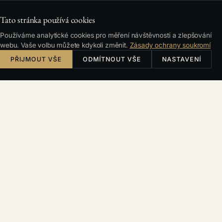
Tato stránka používá cookies
Používáme analytické cookies pro měření návštěvnosti a zlepšování
webu. Vaše volbu můžete kdykoli změnit.
Zásady ochrany soukromí
PŘIJMOUT VŠE
ODMÍTNOUT VŠE
NASTAVENÍ
Česky
English
Deutsch
Français
HLEDÁNÍ
Filtry a řazení