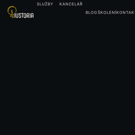
SLUŽBY
KANCELÁŘ
BLOG
ŠKOLENÍ
KONTAK