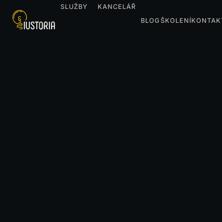
SLUŽBY
KANCELÁŘ
BLOG
ŠKOLENÍ
KONTAK