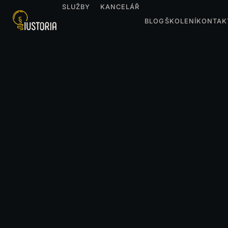
SLUŽBY
KANCELÁŘ
BLOG
ŠKOLENÍ
KONTAK