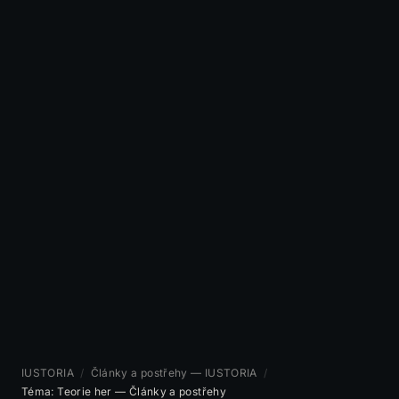
IUSTORIA
/
Články a postřehy — IUSTORIA
/
Téma: Teorie her — Články a postřehy