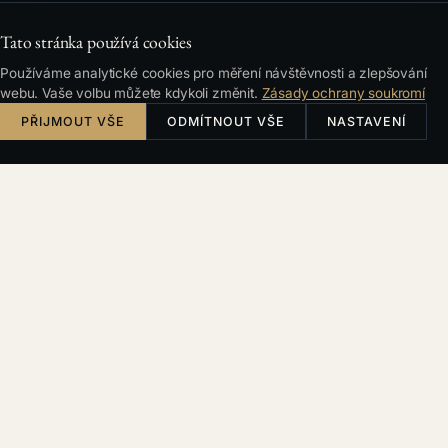
Tato stránka používá cookies
Používáme analytické cookies pro měření návštěvnosti a zlepšování
webu. Vaše volbu můžete kdykoli změnit.
Zásady ochrany soukromí
PŘIJMOUT VŠE
ODMÍTNOUT VŠE
NASTAVENÍ
Česky
English
Deutsch
Français
HLEDÁNÍ
Filtry a řazení