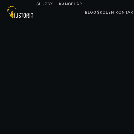
SLUŽBY
KANCELÁŘ
BLOG
ŠKOLENÍ
KONTAK