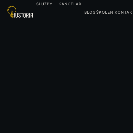
SLUŽBY
KANCELÁŘ
BLOG
ŠKOLENÍ
KONTAK