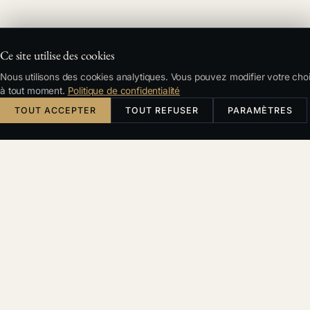
Ce site utilise des cookies
SOMMAIRE
Nous utilisons des cookies analytiques. Vous pouvez modifier votre cho
Ce que nous avons construit
à tout moment.
Politique de confidentialité
TOUT ACCEPTER
Pourquoi gratuitement
TOUT REFUSER
PARAMÈTRES
Ce que nous y gagnons
Ce que les outils ne font pas
Comment cela fonctionne
Quand un client se présente avec une facture
impayée de vingt mille couronnes, nous avons deux
options. Lui dire que notre taux horaire est supérieur
au montant total de sa créance, et le renvoyer chez