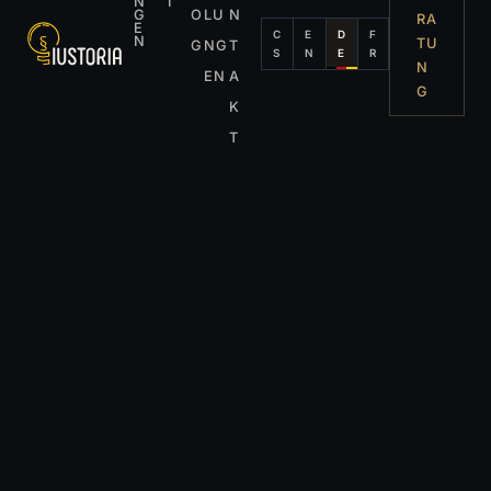
N
I
G
O
LU
N
RA
E
C
E
D
F
N
TU
G
NG
T
S
N
E
R
N
EN
A
G
K
T