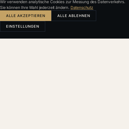
Wir verwenden analytische Cookies zur Messung des Datenverkehrs.
Sie können Ihre Wahl jederzeit ändern.
Datenschutz
ALLE AKZEPTIEREN
ALLE ABLEHNEN
EINSTELLUNGEN
TELEFON
VOR- UND NACHNAME
+420 777 366 857
E-MAIL
E-MAIL
info@iustoria.cz
ADRESSE
TELEFON (OPTIONAL)
Slovákova 279/11